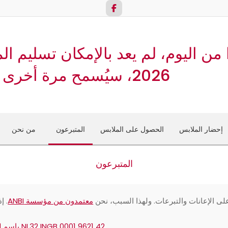
2026، سيُسمح مرة أخرى بتسليم الملابس.
إحضار الملابس
الحصول على الملابس
المتبرعون
من نحن
قائمة
التنقل
الأساسية
المتبرعون
لى الإعانات والتبرعات. ولهذا السبب، نحن
معتمدون من مؤسسة ANBI
. إ
NL32 INGB 0001 9621 42 باسم Stichting Kledingbank Amstelland